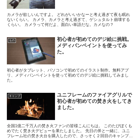
カメラが欲しいんですよ。 どれがいいかなーと考え過ぎて夜も眠れ
ないくらい。 カメラ、カメラと考え過ぎて、ゲシュタルト崩壊する
くらい。 カメラって何だよ、面白い単語だな。カメなの？
初心者が初めてのデジ絵に挑戦。
もの
メディバンペイントを使ってみ
た。
初心者がタブレット、パソコンで初めてのイラスト制作。無料アプ
リ、メディバンペイントを使って初めてのデジ絵に挑戦してみまし
た。
ユニフレームのファイアグリルで
キャンプ
初心者が初めての焚き火をしてき
ました。
全国1億二千万人の焚き火ファンの皆様こんにちは。 このたびぼくも
めでたく焚き火デビューを果たしました。 先日の斧と一緒に、ユニ
フレーム社の焚き火台を購入したので、さっそく２回目のキャンプで